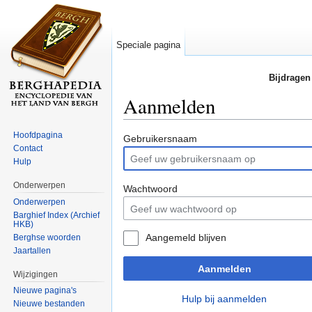
Speciale pagina
Bijdragen
Aanmelden
Ga naar:
navigatie
,
zoeken
Hoofdpagina
Gebruikersnaam
Contact
Hulp
Onderwerpen
Wachtwoord
Onderwerpen
Barghief Index (Archief
HKB)
Aangemeld blijven
Berghse woorden
Jaartallen
Aanmelden
Wijzigingen
Nieuwe pagina's
Hulp bij aanmelden
Nieuwe bestanden