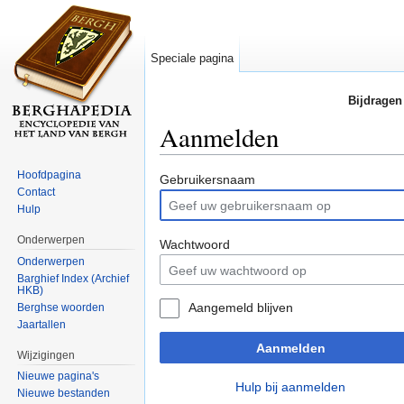
Speciale pagina
Bijdragen
Aanmelden
Ga naar:
navigatie
,
zoeken
Hoofdpagina
Gebruikersnaam
Contact
Hulp
Onderwerpen
Wachtwoord
Onderwerpen
Barghief Index (Archief
HKB)
Aangemeld blijven
Berghse woorden
Jaartallen
Aanmelden
Wijzigingen
Nieuwe pagina's
Hulp bij aanmelden
Nieuwe bestanden