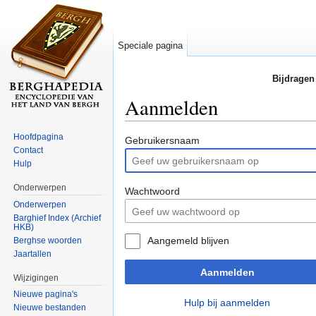
Speciale pagina
Bijdragen
Aanmelden
Ga naar:
navigatie
,
zoeken
Hoofdpagina
Gebruikersnaam
Contact
Hulp
Onderwerpen
Wachtwoord
Onderwerpen
Barghief Index (Archief
HKB)
Aangemeld blijven
Berghse woorden
Jaartallen
Aanmelden
Wijzigingen
Nieuwe pagina's
Hulp bij aanmelden
Nieuwe bestanden