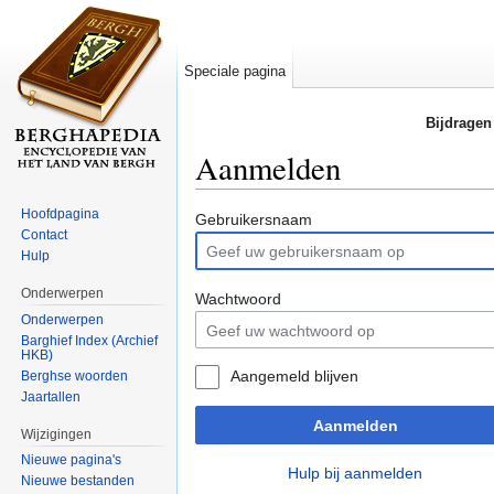
Speciale pagina
Bijdragen
Aanmelden
Ga naar:
navigatie
,
zoeken
Hoofdpagina
Gebruikersnaam
Contact
Hulp
Onderwerpen
Wachtwoord
Onderwerpen
Barghief Index (Archief
HKB)
Aangemeld blijven
Berghse woorden
Jaartallen
Aanmelden
Wijzigingen
Nieuwe pagina's
Hulp bij aanmelden
Nieuwe bestanden