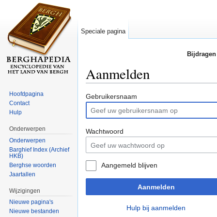
Speciale pagina
Bijdragen
Aanmelden
Ga naar:
navigatie
,
zoeken
Hoofdpagina
Gebruikersnaam
Contact
Hulp
Onderwerpen
Wachtwoord
Onderwerpen
Barghief Index (Archief
HKB)
Aangemeld blijven
Berghse woorden
Jaartallen
Aanmelden
Wijzigingen
Nieuwe pagina's
Hulp bij aanmelden
Nieuwe bestanden