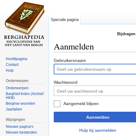
Speciale pagina
Bijdragen
Aanmelden
Ga naar:
navigatie
,
zoeken
Hoofdpagina
Gebruikersnaam
Contact
Hulp
Onderwerpen
Wachtwoord
Onderwerpen
Barghief Index (Archief
HKB)
Aangemeld blijven
Berghse woorden
Jaartallen
Aanmelden
Wijzigingen
Nieuwe pagina's
Hulp bij aanmelden
Nieuwe bestanden