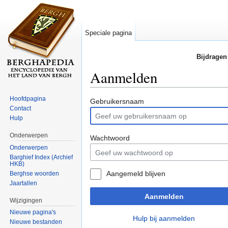
Speciale pagina
Bijdragen
Aanmelden
Ga naar:
navigatie
,
zoeken
Hoofdpagina
Gebruikersnaam
Contact
Hulp
Onderwerpen
Wachtwoord
Onderwerpen
Barghief Index (Archief
HKB)
Aangemeld blijven
Berghse woorden
Jaartallen
Aanmelden
Wijzigingen
Nieuwe pagina's
Hulp bij aanmelden
Nieuwe bestanden