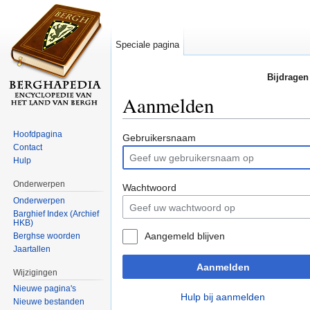
Speciale pagina
Bijdragen
Aanmelden
Ga naar:
navigatie
,
zoeken
Hoofdpagina
Gebruikersnaam
Contact
Hulp
Onderwerpen
Wachtwoord
Onderwerpen
Barghief Index (Archief
HKB)
Aangemeld blijven
Berghse woorden
Jaartallen
Aanmelden
Wijzigingen
Nieuwe pagina's
Hulp bij aanmelden
Nieuwe bestanden