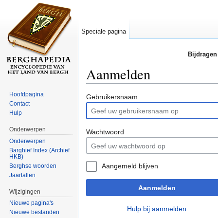
Speciale pagina
Bijdragen
Aanmelden
Ga naar:
navigatie
,
zoeken
Hoofdpagina
Gebruikersnaam
Contact
Hulp
Onderwerpen
Wachtwoord
Onderwerpen
Barghief Index (Archief
HKB)
Aangemeld blijven
Berghse woorden
Jaartallen
Aanmelden
Wijzigingen
Nieuwe pagina's
Hulp bij aanmelden
Nieuwe bestanden