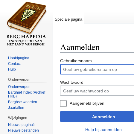
Speciale pagina
Aanmelden
Ga naar:
navigatie
,
zoeken
Hoofdpagina
Gebruikersnaam
Contact
Hulp
Onderwerpen
Wachtwoord
Onderwerpen
Barghief Index (Archief
HKB)
Berghse woorden
Aangemeld blijven
Jaartallen
Aanmelden
Wijzigingen
Nieuwe pagina's
Hulp bij aanmelden
Nieuwe bestanden