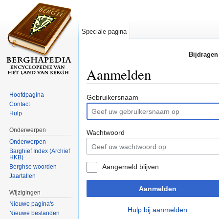
Speciale pagina
Bijdragen
Aanmelden
Ga naar:
navigatie
,
zoeken
Hoofdpagina
Gebruikersnaam
Contact
Hulp
Onderwerpen
Wachtwoord
Onderwerpen
Barghief Index (Archief
HKB)
Aangemeld blijven
Berghse woorden
Jaartallen
Aanmelden
Wijzigingen
Nieuwe pagina's
Hulp bij aanmelden
Nieuwe bestanden