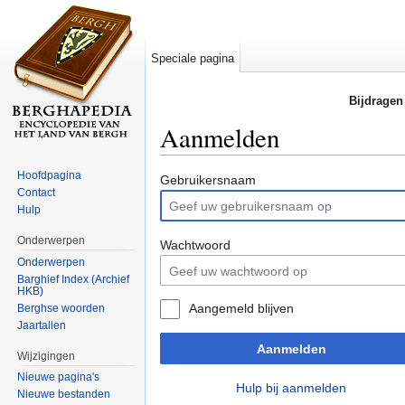
Speciale pagina
Bijdragen
Aanmelden
Ga naar:
navigatie
,
zoeken
Hoofdpagina
Gebruikersnaam
Contact
Hulp
Onderwerpen
Wachtwoord
Onderwerpen
Barghief Index (Archief
HKB)
Aangemeld blijven
Berghse woorden
Jaartallen
Aanmelden
Wijzigingen
Nieuwe pagina's
Hulp bij aanmelden
Nieuwe bestanden