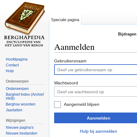
Speciale pagina
Bijdragen
Aanmelden
Ga naar:
navigatie
,
zoeken
Hoofdpagina
Gebruikersnaam
Contact
Hulp
Onderwerpen
Wachtwoord
Onderwerpen
Barghief Index (Archief
HKB)
Aangemeld blijven
Berghse woorden
Jaartallen
Aanmelden
Wijzigingen
Nieuwe pagina's
Hulp bij aanmelden
Nieuwe bestanden