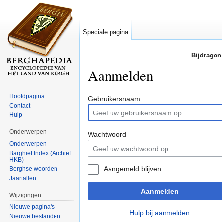
Speciale pagina
Bijdragen
Aanmelden
Ga naar:
navigatie
,
zoeken
Hoofdpagina
Gebruikersnaam
Contact
Hulp
Onderwerpen
Wachtwoord
Onderwerpen
Barghief Index (Archief
HKB)
Aangemeld blijven
Berghse woorden
Jaartallen
Aanmelden
Wijzigingen
Nieuwe pagina's
Hulp bij aanmelden
Nieuwe bestanden