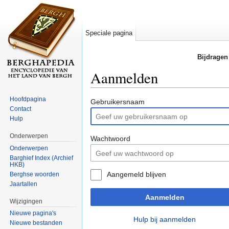
Speciale pagina
Bijdragen
Aanmelden
Ga naar:
navigatie
,
zoeken
Hoofdpagina
Gebruikersnaam
Contact
Hulp
Onderwerpen
Wachtwoord
Onderwerpen
Barghief Index (Archief
HKB)
Aangemeld blijven
Berghse woorden
Jaartallen
Aanmelden
Wijzigingen
Nieuwe pagina's
Hulp bij aanmelden
Nieuwe bestanden