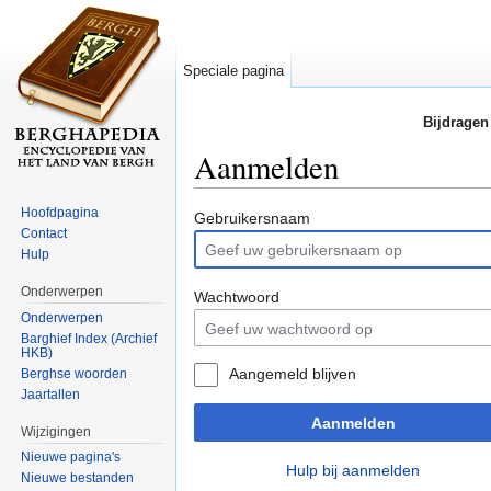
Speciale pagina
Bijdragen
Aanmelden
Ga naar:
navigatie
,
zoeken
Hoofdpagina
Gebruikersnaam
Contact
Hulp
Onderwerpen
Wachtwoord
Onderwerpen
Barghief Index (Archief
HKB)
Aangemeld blijven
Berghse woorden
Jaartallen
Aanmelden
Wijzigingen
Nieuwe pagina's
Hulp bij aanmelden
Nieuwe bestanden