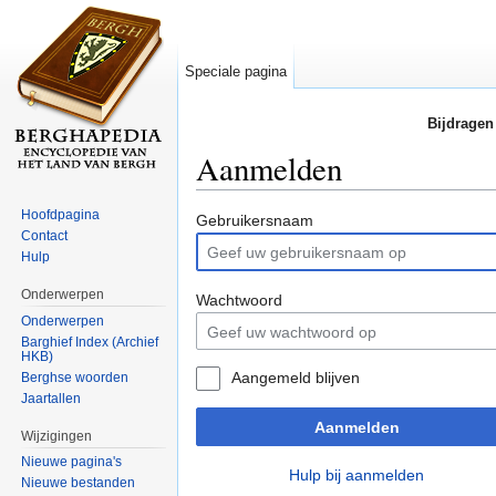
Speciale pagina
Bijdragen
Aanmelden
Ga naar:
navigatie
,
zoeken
Hoofdpagina
Gebruikersnaam
Contact
Hulp
Onderwerpen
Wachtwoord
Onderwerpen
Barghief Index (Archief
HKB)
Aangemeld blijven
Berghse woorden
Jaartallen
Aanmelden
Wijzigingen
Nieuwe pagina's
Hulp bij aanmelden
Nieuwe bestanden