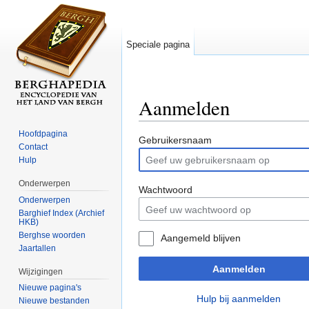
Speciale pagina
Aanmelden
Ga naar:
navigatie
,
zoeken
Hoofdpagina
Gebruikersnaam
Contact
Hulp
Onderwerpen
Wachtwoord
Onderwerpen
Barghief Index (Archief
HKB)
Berghse woorden
Aangemeld blijven
Jaartallen
Aanmelden
Wijzigingen
Nieuwe pagina's
Hulp bij aanmelden
Nieuwe bestanden