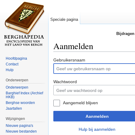
Speciale pagina
Bijdragen
Aanmelden
Ga naar:
navigatie
,
zoeken
Hoofdpagina
Gebruikersnaam
Contact
Hulp
Onderwerpen
Wachtwoord
Onderwerpen
Barghief Index (Archief
HKB)
Aangemeld blijven
Berghse woorden
Jaartallen
Aanmelden
Wijzigingen
Nieuwe pagina's
Hulp bij aanmelden
Nieuwe bestanden