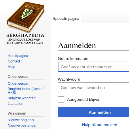
Speciale pagina
Aanmelden
Ga naar:
navigatie
,
zoeken
Hoofdpagina
Gebruikersnaam
Contact
Hulp
Onderwerpen
Wachtwoord
Onderwerpen
Barghief Index (Archief
HKB)
Berghse woorden
Aangemeld blijven
Jaartallen
Aanmelden
Wijzigingen
Nieuwe pagina's
Hulp bij aanmelden
Nieuwe bestanden