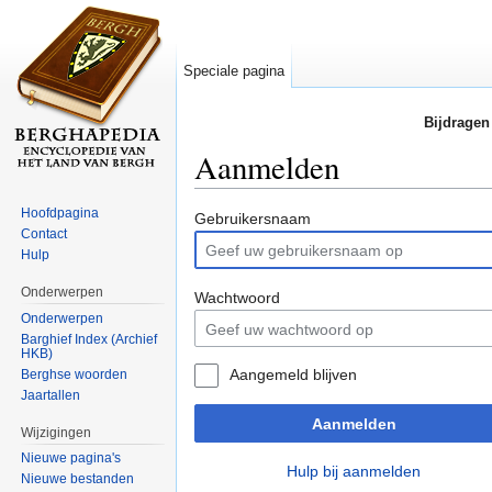
Speciale pagina
Bijdragen
Aanmelden
Ga naar:
navigatie
,
zoeken
Hoofdpagina
Gebruikersnaam
Contact
Hulp
Onderwerpen
Wachtwoord
Onderwerpen
Barghief Index (Archief
HKB)
Aangemeld blijven
Berghse woorden
Jaartallen
Aanmelden
Wijzigingen
Nieuwe pagina's
Hulp bij aanmelden
Nieuwe bestanden