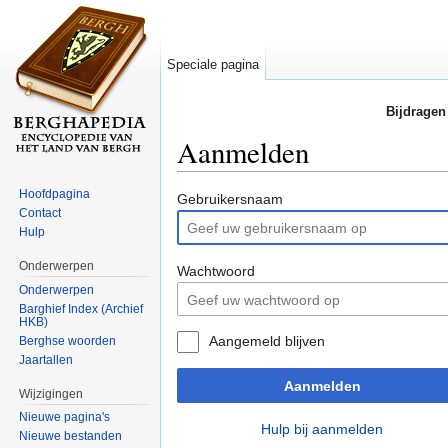
Speciale pagina
Bijdragen
Aanmelden
Ga naar:
navigatie
,
zoeken
Hoofdpagina
Gebruikersnaam
Contact
Hulp
Onderwerpen
Wachtwoord
Onderwerpen
Barghief Index (Archief
HKB)
Aangemeld blijven
Berghse woorden
Jaartallen
Aanmelden
Wijzigingen
Nieuwe pagina's
Hulp bij aanmelden
Nieuwe bestanden