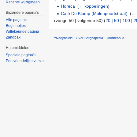
Recente wijzigingen
Horeca
‎
(
← koppelingen
)
Bijzondere pagina's
Café De Klomp (Molenpoortstraat)
‎
(
← 
Alle pagina's
(vorige 50 | volgende 50) (
20
|
50
|
100
|
2
Beginnetjes
Willekeurige pagina
Zandbak
Privacybeleid
Over Berghapedia
Voorbehoud
Hulpmiddelen
Speciale pagina's
Printvriendelijke versie