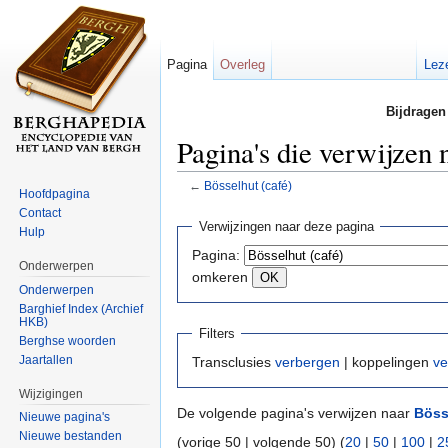
Pagina
Overleg
Lez
Bijdragen
Pagina's die verwijzen 
←
Bösselhut (café)
Hoofdpagina
Ga naar:
navigatie
,
zoeken
Contact
Verwijzingen naar deze pagina
Hulp
Pagina:
Onderwerpen
omkeren
Onderwerpen
Barghief Index (Archief
HKB)
Filters
Berghse woorden
Jaartallen
Transclusies
verbergen
| koppelingen
ve
Wijzigingen
De volgende pagina's verwijzen naar
Böss
Nieuwe pagina's
Nieuwe bestanden
(vorige 50 | volgende 50) (
20
|
50
|
100
|
2