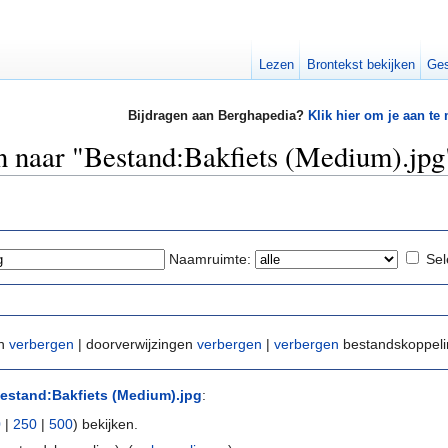
Lezen
Brontekst bekijken
Ges
Bijdragen aan Berghapedia?
Klik hier om je aan te
en naar "Bestand:Bakfiets (Medium).jpg
Naamruimte:
Sel
en
verbergen
| doorverwijzingen
verbergen
|
verbergen
bestandskoppel
estand:Bakfiets (Medium).jpg
:
0
|
250
|
500
) bekijken.