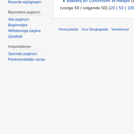
Bakkerij en Lunchroom W.Hieltjes
(
Recente wijzigingen
(vorige 50 | volgende 50) (
20
|
50
|
10
Bijzondere pagina's
Alle pagina's
Beginnetjes
Privacybeleid
Over Berghapedia
Voorbehoud
Willekeurige pagina
Zandbak
Hulpmiddelen
Speciale pagina's
Printvriendelijke versie