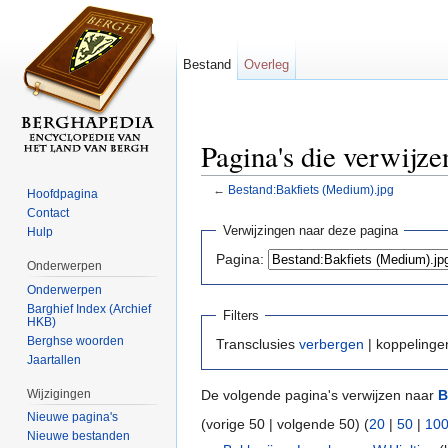
Bestand
Overleg
Pagina's die verwijz
←
Bestand:Bakfiets (Medium).jpg
Hoofdpagina
Ga naar:
navigatie
,
zoeken
Contact
Verwijzingen naar deze pagina
Hulp
Pagina:
Onderwerpen
Onderwerpen
Barghief Index (Archief
Filters
HKB)
Berghse woorden
Transclusies
verbergen
| koppeling
Jaartallen
Wijzigingen
De volgende pagina's verwijzen naar
B
Nieuwe pagina's
(vorige 50 | volgende 50) (
20
|
50
|
10
Nieuwe bestanden