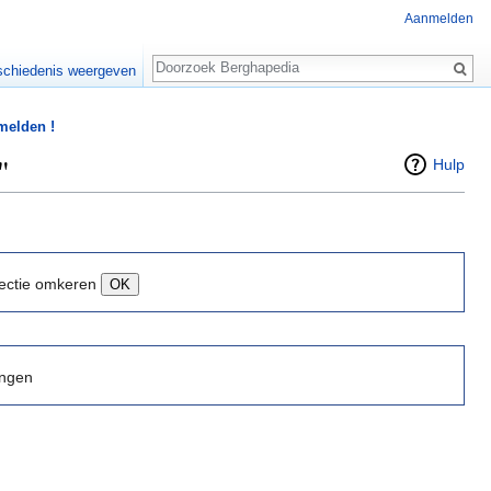
Aanmelden
Zoeken
chiedenis weergeven
 melden !
"
Hulp
ectie omkeren
ingen