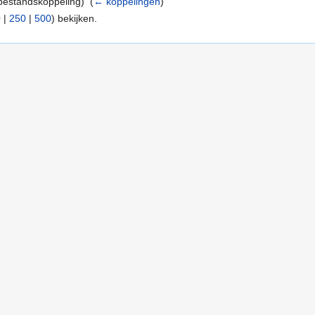
bestandskoppeling) ‎
(
← koppelingen
)
0
|
250
|
500
) bekijken.