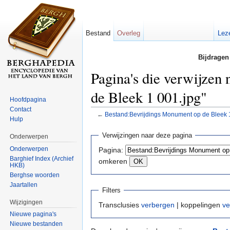
Bestand
Overleg
Lez
Bijdragen
Pagina's die verwijzen
de Bleek 1 001.jpg"
Hoofdpagina
Contact
←
Bestand:Bevrijdings Monument op de Bleek 
Hulp
Ga naar:
navigatie
,
zoeken
Verwijzingen naar deze pagina
Onderwerpen
Onderwerpen
Pagina:
Barghief Index (Archief
omkeren
HKB)
Berghse woorden
Jaartallen
Filters
Wijzigingen
Transclusies
verbergen
| koppelingen
ve
Nieuwe pagina's
Nieuwe bestanden