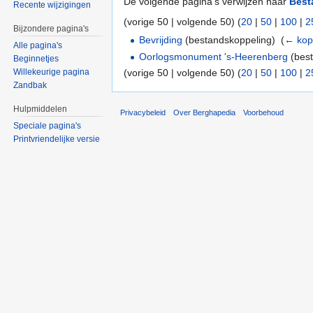
De volgende pagina's verwijzen naar
Best
Recente wijzigingen
(vorige 50 | volgende 50) (
20
|
50
|
100
|
2
Bijzondere pagina's
Bevrijding
(bestandskoppeling) ‎
(
← kop
Alle pagina's
Oorlogsmonument 's-Heerenberg
(best
Beginnetjes
(vorige 50 | volgende 50) (
20
|
50
|
100
|
2
Willekeurige pagina
Zandbak
Hulpmiddelen
Privacybeleid
Over Berghapedia
Voorbehoud
Speciale pagina's
Printvriendelijke versie