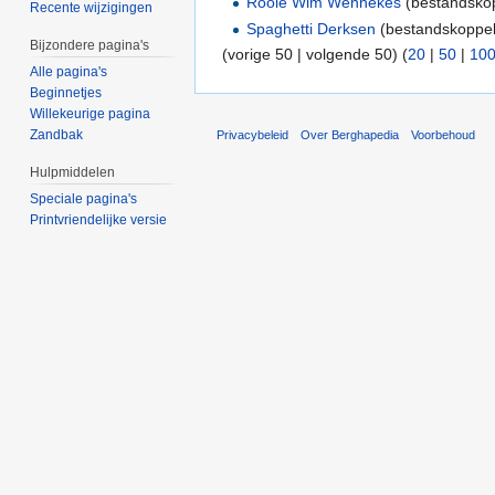
Rooie Wim Wennekes
(bestandskop
Recente wijzigingen
Spaghetti Derksen
(bestandskoppeli
Bijzondere pagina's
(vorige 50 | volgende 50) (
20
|
50
|
10
Alle pagina's
Beginnetjes
Willekeurige pagina
Zandbak
Privacybeleid
Over Berghapedia
Voorbehoud
Hulpmiddelen
Speciale pagina's
Printvriendelijke versie