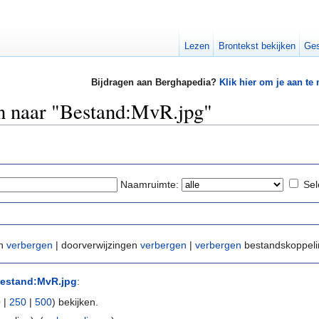
Lezen
Brontekst bekijken
Ges
Bijdragen aan Berghapedia?
Klik hier om je aan te
en naar "Bestand:MvR.jpg"
Naamruimte:
Sel
en
verbergen
| doorverwijzingen
verbergen
|
verbergen
bestandskoppel
estand:MvR.jpg
:
0
|
250
|
500
) bekijken.