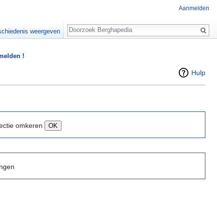
Aanmelden
Zoeken
chiedenis weergeven
 melden !
Hulp
ectie omkeren
ingen