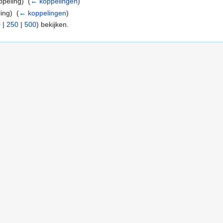
peling) ‎
(
← koppelingen
)
ng) ‎
(
← koppelingen
)
0
|
250
|
500
) bekijken.