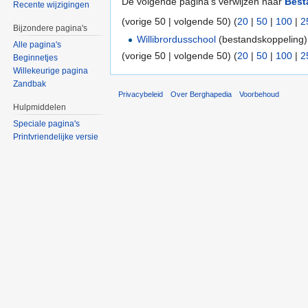
De volgende pagina's verwijzen naar
Best
Recente wijzigingen
(vorige 50 | volgende 50) (
20
|
50
|
100
|
2
Bijzondere pagina's
Willibrordusschool
(bestandskoppeling)
Alle pagina's
(vorige 50 | volgende 50) (
20
|
50
|
100
|
2
Beginnetjes
Willekeurige pagina
Zandbak
Privacybeleid
Over Berghapedia
Voorbehoud
Hulpmiddelen
Speciale pagina's
Printvriendelijke versie