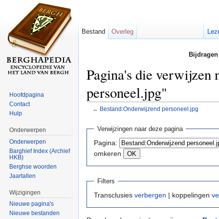
Bestand
Overleg
Lez
Bijdragen
Pagina's die verwijzen
personeel.jpg"
Hoofdpagina
Contact
←
Bestand:Onderwijzend personeel.jpg
Hulp
Ga naar:
navigatie
,
zoeken
Verwijzingen naar deze pagina
Onderwerpen
Onderwerpen
Pagina:
Barghief Index (Archief
omkeren
HKB)
Berghse woorden
Jaartallen
Filters
Wijzigingen
Transclusies
verbergen
| koppelingen
ve
Nieuwe pagina's
Nieuwe bestanden