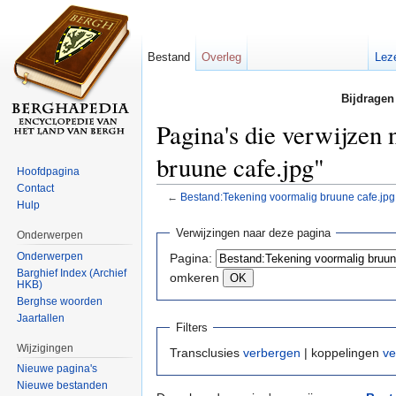
Bestand
Overleg
Lez
Bijdragen
Pagina's die verwijzen
bruune cafe.jpg"
Hoofdpagina
Contact
←
Bestand:Tekening voormalig bruune cafe.jpg
Hulp
Ga naar:
navigatie
,
zoeken
Verwijzingen naar deze pagina
Onderwerpen
Onderwerpen
Pagina:
Barghief Index (Archief
omkeren
HKB)
Berghse woorden
Jaartallen
Filters
Wijzigingen
Transclusies
verbergen
| koppelingen
ve
Nieuwe pagina's
Nieuwe bestanden