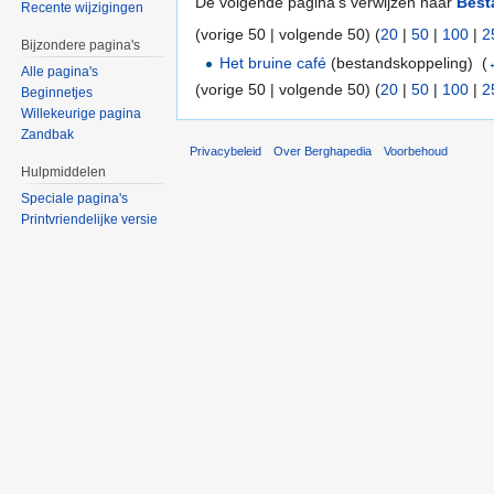
De volgende pagina's verwijzen naar
Best
Recente wijzigingen
(vorige 50 | volgende 50) (
20
|
50
|
100
|
2
Bijzondere pagina's
Het bruine café
(bestandskoppeling) ‎
(
Alle pagina's
(vorige 50 | volgende 50) (
20
|
50
|
100
|
2
Beginnetjes
Willekeurige pagina
Zandbak
Privacybeleid
Over Berghapedia
Voorbehoud
Hulpmiddelen
Speciale pagina's
Printvriendelijke versie