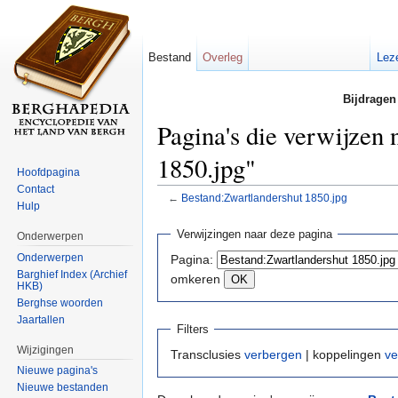
Bestand
Overleg
Lez
Bijdragen
Pagina's die verwijzen
1850.jpg"
Hoofdpagina
Contact
←
Bestand:Zwartlandershut 1850.jpg
Hulp
Ga naar:
navigatie
,
zoeken
Verwijzingen naar deze pagina
Onderwerpen
Onderwerpen
Pagina:
Barghief Index (Archief
omkeren
HKB)
Berghse woorden
Jaartallen
Filters
Wijzigingen
Transclusies
verbergen
| koppelingen
ve
Nieuwe pagina's
Nieuwe bestanden