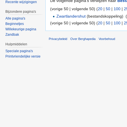
De volgende pagina's verwijzen naar
Best
Recente wijzigingen
(vorige 50 | volgende 50) (
20
|
50
|
100
|
2
Bijzondere pagina's
Zwartlandershut
(bestandskoppeling) ‎
Alle pagina's
(vorige 50 | volgende 50) (
20
|
50
|
100
|
2
Beginnetjes
Willekeurige pagina
Zandbak
Privacybeleid
Over Berghapedia
Voorbehoud
Hulpmiddelen
Speciale pagina's
Printvriendelijke versie