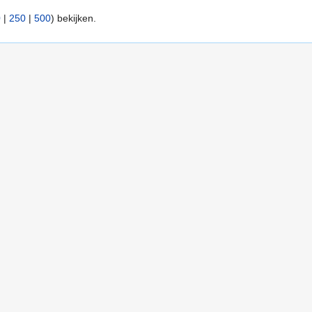
0
|
250
|
500
) bekijken.