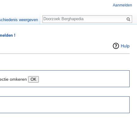
Aanmelden
Zoeken
chiedenis weergeven
 melden !
Hulp
ectie omkeren