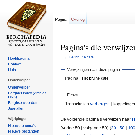
Pagina
Overleg
Pagina's die verwijze
←
Het bruine café
Hoofdpagina
Ga naar:
navigatie
,
zoeken
Contact
Verwijzingen naar deze pagina
Hulp
Pagina:
Onderwerpen
Onderwerpen
Barghief Index (Archief
Filters
HKB)
Berghse woorden
Transclusies
verbergen
| koppeling
Jaartallen
Wijzigingen
De volgende pagina's verwijzen naar
H
Nieuwe pagina's
(vorige 50 | volgende 50) (
20
|
50
|
10
Nieuwe bestanden