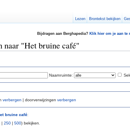
Lezen
Brontekst bekijken
Ges
Bijdragen aan Berghapedia?
Klik hier om je aan te
n naar "Het bruine café"
Naamruimte:
Sel
en
verbergen
| doorverwijzingen
verbergen
et bruine café
:
0
|
250
|
500
) bekijken.