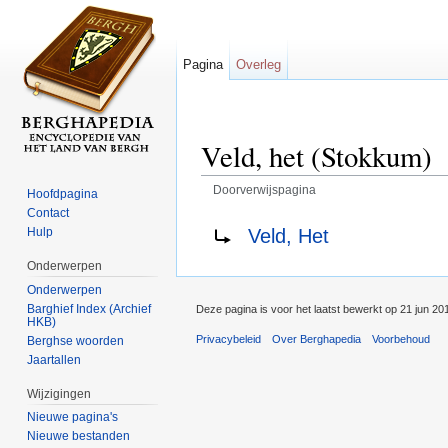
Pagina
Overleg
Veld, het (Stokkum)
Doorverwijspagina
Hoofdpagina
Ga naar:
navigatie
,
zoeken
Contact
Doorverwijzing naar:
Veld, Het
Hulp
Onderwerpen
Onderwerpen
Barghief Index (Archief
Deze pagina is voor het laatst bewerkt op 21 jun 20
HKB)
Privacybeleid
Over Berghapedia
Voorbehoud
Berghse woorden
Jaartallen
Wijzigingen
Nieuwe pagina's
Nieuwe bestanden