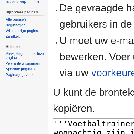
Recente wijzigingen
De gevraagde h
Bijzondere pagina's
Alle pagina's
gebruikers in d
Beginnetjes
Willekeurige pagina
Zandbak
U moet uw e-mai
Hulpmiddelen
bewerken. Voer 
Verwijzingen naar deze
pagina
Verwante wijzigingen
via uw
voorkeur
Speciale pagina's
Paginagegevens
U kunt de brontek
kopiëren.