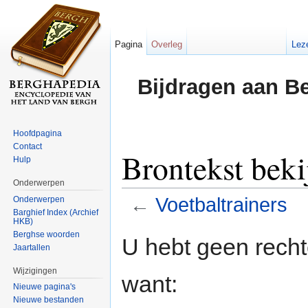
Pagina
Overleg
Lez
Bijdragen aan B
Hoofdpagina
Contact
Brontekst beki
Hulp
Onderwerpen
←
Voetbaltrainers
Onderwerpen
Barghief Index (Archief
HKB)
Ga naar:
navigatie
,
zoeken
Berghse woorden
U hebt geen rech
Jaartallen
Wijzigingen
want:
Nieuwe pagina's
Nieuwe bestanden