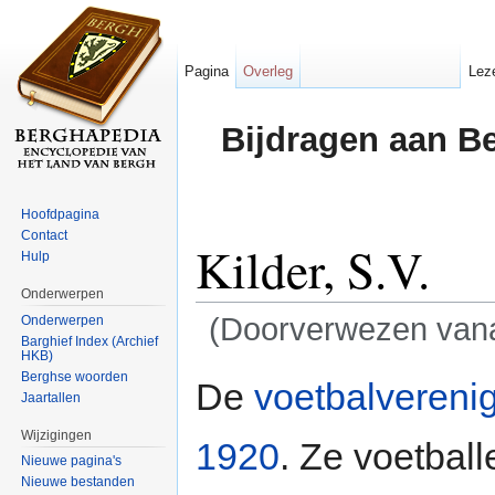
Pagina
Overleg
Lez
Bijdragen aan B
Hoofdpagina
Contact
Kilder, S.V.
Hulp
Onderwerpen
(Doorverwezen van
Onderwerpen
Barghief Index (Archief
HKB)
Ga naar:
navigatie
,
zoeken
Berghse woorden
De
voetbalvereni
Jaartallen
Wijzigingen
1920
. Ze voetbal
Nieuwe pagina's
Nieuwe bestanden