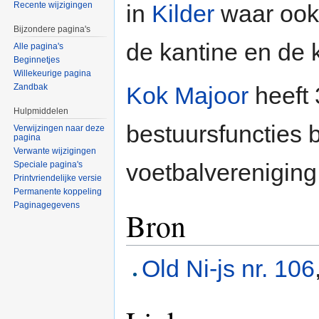
in
Kilder
waar oo
Recente wijzigingen
Bijzondere pagina's
de kantine en de 
Alle pagina's
Beginnetjes
Willekeurige pagina
Kok Majoor
heeft 
Zandbak
Hulpmiddelen
bestuursfuncties b
Verwijzingen naar deze
pagina
Verwante wijzigingen
voetbalvereniging
Speciale pagina's
Printvriendelijke versie
Permanente koppeling
Paginagegevens
Bron
Old Ni-js nr. 106