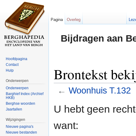
Pagina
Overleg
Lez
Bijdragen aan B
Hoofdpagina
Contact
Brontekst bek
Hulp
Onderwerpen
←
Woonhuis T.132
Onderwerpen
Barghief Index (Archief
HKB)
Ga naar:
navigatie
,
zoeken
Berghse woorden
U hebt geen rech
Jaartallen
Wijzigingen
want:
Nieuwe pagina's
Nieuwe bestanden