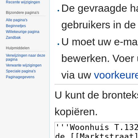
Recente wijzigingen
De gevraagde h
Bijzondere pagina's
Alle pagina's
gebruikers in d
Beginnetjes
Willekeurige pagina
Zandbak
U moet uw e-mai
Hulpmiddelen
bewerken. Voer 
Verwijzingen naar deze
pagina
Verwante wijzigingen
via uw
voorkeur
Speciale pagina's
Paginagegevens
U kunt de brontek
kopiëren.