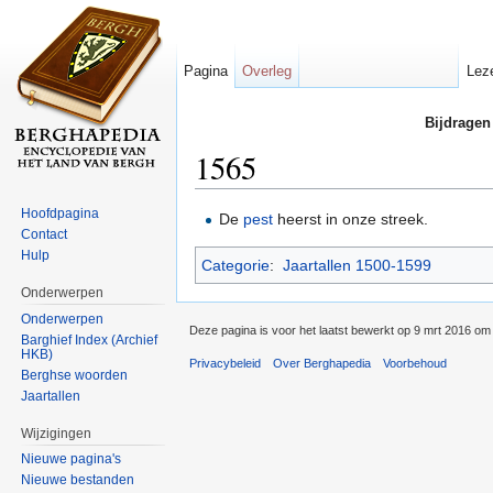
Pagina
Overleg
Lez
Bijdragen
1565
Ga naar:
navigatie
,
zoeken
Hoofdpagina
De
pest
heerst in onze streek.
Contact
Hulp
Categorie
:
Jaartallen 1500-1599
Onderwerpen
Onderwerpen
Deze pagina is voor het laatst bewerkt op 9 mrt 2016 om
Barghief Index (Archief
HKB)
Privacybeleid
Over Berghapedia
Voorbehoud
Berghse woorden
Jaartallen
Wijzigingen
Nieuwe pagina's
Nieuwe bestanden