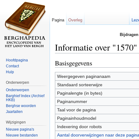
Pagina
Overleg
Lez
Bijdragen
Informatie over "1570"
Ga naar:
navigatie
,
zoeken
Hoofdpagina
Basisgegevens
Contact
Hulp
Weergegeven paginanaam
Onderwerpen
Standaard sorteerwijze
Onderwerpen
Paginalengte (in bytes)
Barghief Index (Archief
HKB)
Paginanummer
Berghse woorden
Taal voor de pagina
Jaartallen
Paginainhoudmodel
Wijzigingen
Indexering door robots
Nieuwe pagina's
Aantal doorverwijzingen naar deze pagin
Nieuwe bestanden