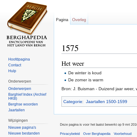
Pagina
Overleg
1575
Ga naar:
navigatie
,
zoeken
Hoofdpagina
Het weer
Contact
Hulp
De winter is koud
De zomer is warm
Onderwerpen
Bron: J. Buisman - Duizend jaar weer,
Onderwerpen
Barghief Index (Archief
HKB)
Categorie
:
Jaartallen 1500-1599
Berghse woorden
Jaartallen
Wijzigingen
Deze pagina is voor het laatst bewerkt op 9 mrt 20
Nieuwe pagina's
Nieuwe bestanden
Privacybeleid
Over Berghapedia
Voorbehoud