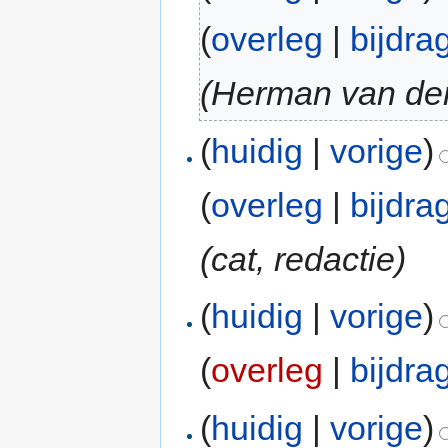
(
overleg
|
bijdra
(Herman van de
(
huidig
|
vorige
)
(
overleg
|
bijdra
(cat, redactie)
(
huidig
|
vorige
)
(
overleg
|
bijdra
(
huidig
|
vorige
)