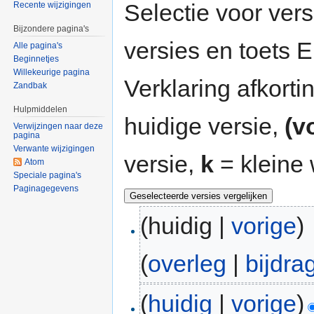
Selectie voor vers
Recente wijzigingen
Bijzondere pagina's
versies en toets
Alle pagina's
Beginnetjes
Willekeurige pagina
Verklaring afkort
Zandbak
Hulpmiddelen
huidige versie,
(v
Verwijzingen naar deze
pagina
Verwante wijzigingen
versie,
k
= kleine 
Atom
Speciale pagina's
Paginagegevens
(huidig |
vorige
)
(
overleg
|
bijdra
(
huidig
|
vorige
)