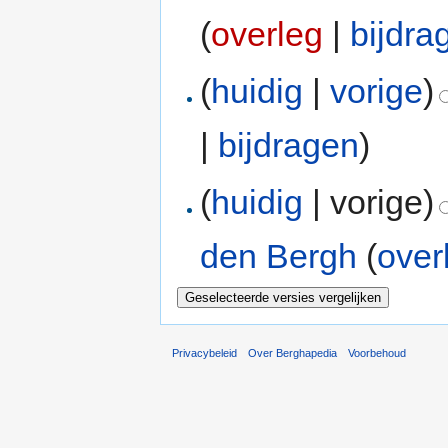
(
overleg
|
bijdra
(
huidig
|
vorige
)
|
bijdragen
)
(
huidig
| vorige)
den Bergh
(
over
Privacybeleid
Over Berghapedia
Voorbehoud