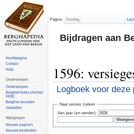
Pagina
Overleg
Lez
Bijdragen aan B
Hoofdpagina
Contact
1596: versiege
Hulp
Onderwerpen
Logboek voor deze 
Onderwerpen
Barghief Index (Archief
HKB)
Ga naar:
navigatie
,
zoeken
Berghse woorden
Naar versies zoeken
Jaartallen
Van jaar (en eerder):
Wijzigingen
Nieuwe pagina's
Nieuwe bestanden