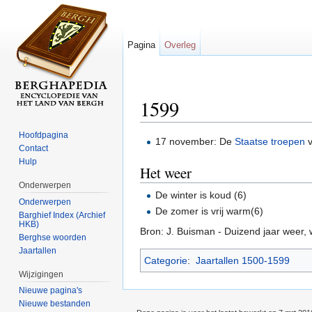
Pagina
Overleg
1599
Ga naar:
navigatie
,
zoeken
Hoofdpagina
17 november: De
Staatse troepen
v
Contact
Hulp
Het weer
Onderwerpen
De winter is koud (6)
Onderwerpen
De zomer is vrij warm(6)
Barghief Index (Archief
HKB)
Bron: J. Buisman - Duizend jaar weer,
Berghse woorden
Jaartallen
Categorie
:
Jaartallen 1500-1599
Wijzigingen
Nieuwe pagina's
Nieuwe bestanden