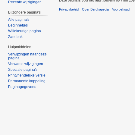
Deze pagina is voor het laatst bewerkt op 7 mrt 20
Recente wijzigingen
Privacybeleid
Over Berghapedia
Voorbehoud
Bijzondere pagina's
Alle pagina's
Beginnetjes
Willekeurige pagina
Zandbak
Hulpmiddelen
Verwijzingen naar deze
pagina
Verwante wijzigingen
Speciale pagina's
Printvriendelijke versie
Permanente koppeling
Paginagegevens