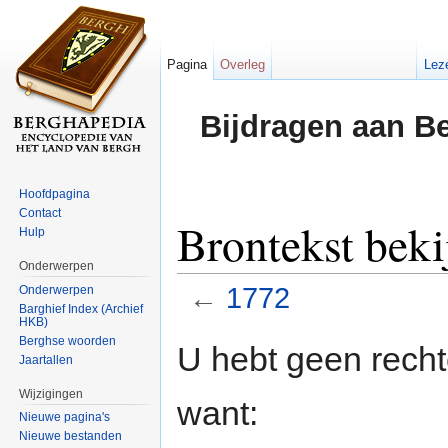
Pagina
Overleg
Lez
Bijdragen aan B
Hoofdpagina
Contact
Brontekst beki
Hulp
Onderwerpen
←
1772
Onderwerpen
Barghief Index (Archief
HKB)
Ga naar:
navigatie
,
zoeken
Berghse woorden
U hebt geen rech
Jaartallen
Wijzigingen
want:
Nieuwe pagina's
Nieuwe bestanden