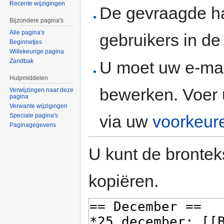
Recente wijzigingen
De gevraagde h
Bijzondere pagina's
Alle pagina's
gebruikers in d
Beginnetjes
Willekeurige pagina
Zandbak
U moet uw e-mai
Hulpmiddelen
bewerken. Voer 
Verwijzingen naar deze
pagina
Verwante wijzigingen
via uw
voorkeur
Speciale pagina's
Paginagegevens
U kunt de brontek
kopiëren.