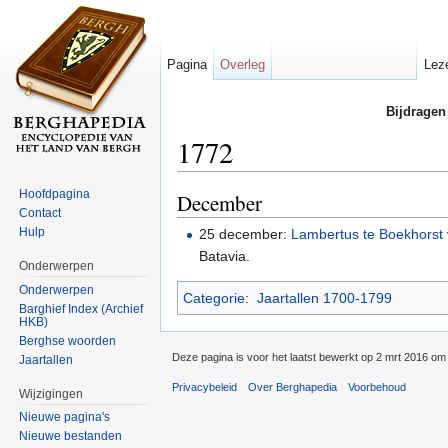
Pagina
Overleg
Lez
Bijdragen
1772
Ga naar:
navigatie
,
zoeken
Hoofdpagina
December
Contact
Hulp
25 december:
Lambertus te Boekhorst
Batavia.
Onderwerpen
Onderwerpen
Categorie
:
Jaartallen 1700-1799
Barghief Index (Archief
HKB)
Berghse woorden
Deze pagina is voor het laatst bewerkt op 2 mrt 2016 om
Jaartallen
Privacybeleid
Over Berghapedia
Voorbehoud
Wijzigingen
Nieuwe pagina's
Nieuwe bestanden