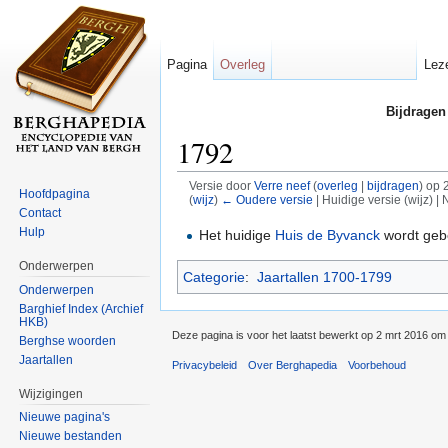
Pagina
Overleg
Lez
Bijdragen
1792
Versie door
Verre neef
(
overleg
|
bijdragen
)
op 2
Hoofdpagina
(
wijz
)
← Oudere versie
| Huidige versie (wijz) |
Contact
Ga naar:
navigatie
,
zoeken
Hulp
Het huidige
Huis de Byvanck
wordt geb
Onderwerpen
Categorie
:
Jaartallen 1700-1799
Onderwerpen
Barghief Index (Archief
HKB)
Deze pagina is voor het laatst bewerkt op 2 mrt 2016 om
Berghse woorden
Jaartallen
Privacybeleid
Over Berghapedia
Voorbehoud
Wijzigingen
Nieuwe pagina's
Nieuwe bestanden