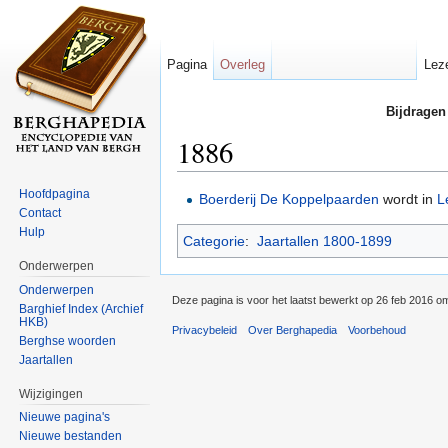
Pagina
Overleg
Lez
Bijdragen
1886
Ga naar:
navigatie
,
zoeken
Hoofdpagina
Boerderij
De Koppelpaarden
wordt in
L
Contact
Hulp
Categorie
:
Jaartallen 1800-1899
Onderwerpen
Onderwerpen
Deze pagina is voor het laatst bewerkt op 26 feb 2016 o
Barghief Index (Archief
HKB)
Privacybeleid
Over Berghapedia
Voorbehoud
Berghse woorden
Jaartallen
Wijzigingen
Nieuwe pagina's
Nieuwe bestanden