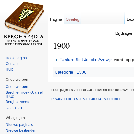
Pagina
Overleg
Lez
Bijdragen
1900
Ga naar:
navigatie
,
zoeken
Hoofdpagina
Fanfare Sint Jozefin
Azewijn
wordt opge
Contact
Hulp
Categorie
:
1900
Onderwerpen
Onderwerpen
Deze pagina is voor het laatst bewerkt op 2 dec 2024 om
Barghief Index (Archief
HKB)
Privacybeleid
Over Berghapedia
Voorbehoud
Berghse woorden
Jaartallen
Wijzigingen
Nieuwe pagina's
Nieuwe bestanden