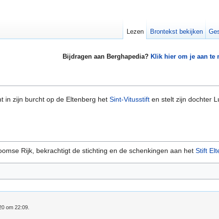
Lezen
Brontekst bekijken
Ges
Bijdragen aan Berghapedia?
Klik hier om je aan te
ht in zijn burcht op de Eltenberg het
Sint-Vitusstift
en stelt zijn dochter L
 Roomse Rijk, bekrachtigt de stichting en de schenkingen aan het
Stift El
020 om 22:09.