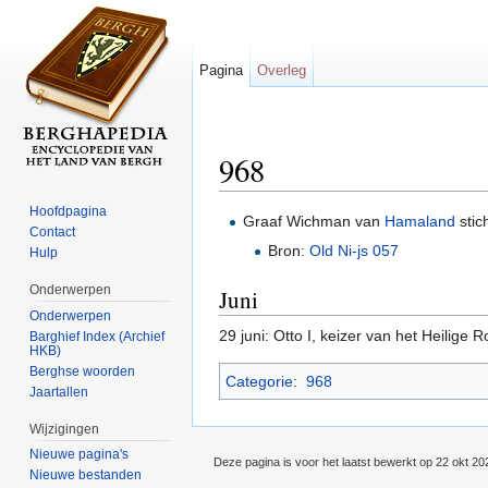
Pagina
Overleg
968
Ga naar:
navigatie
,
zoeken
Hoofdpagina
Graaf Wichman van
Hamaland
stic
Contact
Bron:
Old Ni-js 057
Hulp
Onderwerpen
Juni
Onderwerpen
29 juni: Otto I, keizer van het Heilige
Barghief Index (Archief
HKB)
Berghse woorden
Categorie
:
968
Jaartallen
Wijzigingen
Nieuwe pagina's
Deze pagina is voor het laatst bewerkt op 22 okt 2
Nieuwe bestanden