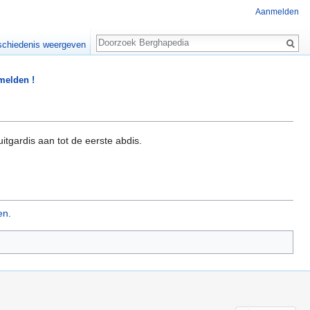
Aanmelden
Zoeken
chiedenis weergeven
 melden !
uitgardis aan tot de eerste abdis.
ten
.