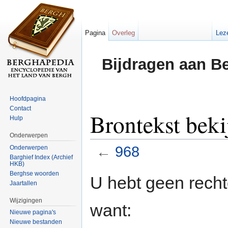
Pagina
Overleg
Lez
Bijdragen aan B
Hoofdpagina
Contact
Brontekst beki
Hulp
Onderwerpen
←
968
Onderwerpen
Barghief Index (Archief
HKB)
Ga naar:
navigatie
,
zoeken
Berghse woorden
U hebt geen rech
Jaartallen
Wijzigingen
want:
Nieuwe pagina's
Nieuwe bestanden