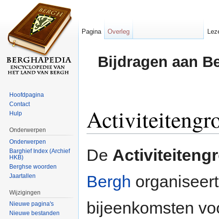
Pagina
Overleg
Lez
Bijdragen aan B
Hoofdpagina
Contact
Activiteitengr
Hulp
Onderwerpen
Ga naar:
navigatie
,
zoeken
Onderwerpen
De
Activiteiteng
Barghief Index (Archief
HKB)
Berghse woorden
Bergh
organiseert 
Jaartallen
Wijzigingen
bijeenkomsten voo
Nieuwe pagina's
Nieuwe bestanden