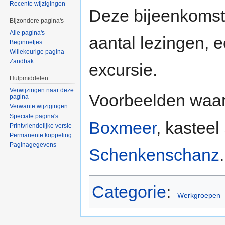
Recente wijzigingen
Deze bijeenkomste
Bijzondere pagina's
Alle pagina's
aantal lezingen, 
Beginnetjes
Willekeurige pagina
Zandbak
excursie.
Hulpmiddelen
Verwijzingen naar deze
Voorbeelden waar
pagina
Verwante wijzigingen
Speciale pagina's
Boxmeer
, kastee
Printvriendelijke versie
Permanente koppeling
Paginagegevens
Schenkenschanz
.
Categorie
:
Werkgroepen