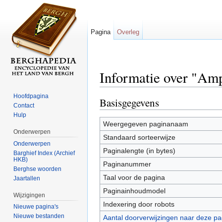
Pagina
Overleg
Informatie over "Amp
Ga naar:
navigatie
,
zoeken
Hoofdpagina
Basisgegevens
Contact
Hulp
Weergegeven paginanaam
Onderwerpen
Standaard sorteerwijze
Onderwerpen
Paginalengte (in bytes)
Barghief Index (Archief
HKB)
Paginanummer
Berghse woorden
Taal voor de pagina
Jaartallen
Paginainhoudmodel
Wijzigingen
Indexering door robots
Nieuwe pagina's
Nieuwe bestanden
Aantal doorverwijzingen naar deze pa