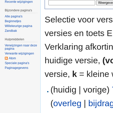
Recente wijzigingen
Bijzondere pagina's
Selectie voor vers
Alle pagina's
Beginnetjes
Willekeurige pagina
versies en toets
Zandbak
Hulpmiddelen
Verklaring afkort
Verwijzingen naar deze
pagina
Verwante wijzigingen
huidige versie,
(v
Atom
Speciale pagina's
Paginagegevens
versie,
k
= kleine 
(huidig | vorige)
(
overleg
|
bijdra