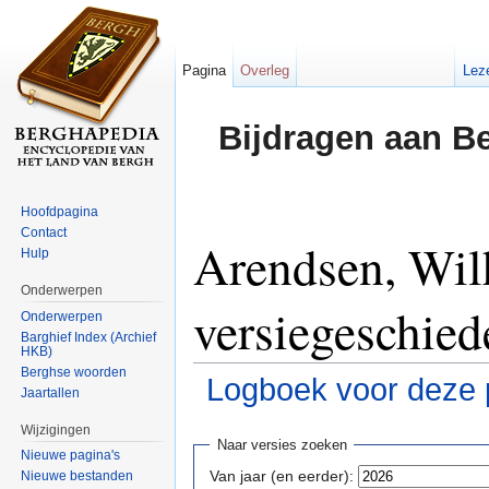
Pagina
Overleg
Lez
Bijdragen aan B
Hoofdpagina
Contact
Arendsen, Wil
Hulp
Onderwerpen
versiegeschied
Onderwerpen
Barghief Index (Archief
HKB)
Berghse woorden
Logboek voor deze 
Jaartallen
Ga naar:
navigatie
,
zoeken
Wijzigingen
Naar versies zoeken
Nieuwe pagina's
Van jaar (en eerder):
Nieuwe bestanden