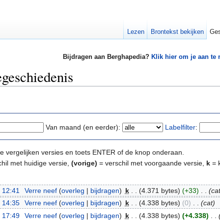
Lezen
Brontekst bekijken
Ges
Bijdragen aan Berghapedia?
Klik hier om je aan te
egeschiedenis
Van maand (en eerder):
Labelfilter
:
e te vergelijken versies en toets ENTER of de knop onderaan.
hil met huidige versie,
(vorige)
= verschil met voorgaande versie,
k
= k
 12:41
‎
Verre neef
(
overleg
|
bijdragen
)
‎
k
. .
(4.371 bytes)
(+33)
‎
. .
(cat
 14:35
‎
Verre neef
(
overleg
|
bijdragen
)
‎
k
. .
(4.338 bytes)
(0)
‎
. .
(cat)
 17:49
‎
Verre neef
(
overleg
|
bijdragen
)
‎
k
. .
(4.338 bytes)
(+4.338)
‎
. .