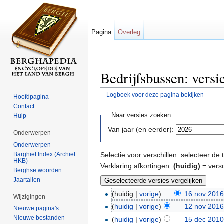
Pagina
Overleg
Bedrijfsbussen: versi
Logboek voor deze pagina bekijken
Hoofdpagina
Ga naar:
navigatie
,
zoeken
Contact
Naar versies zoeken
Hulp
Van jaar (en eerder):
Onderwerpen
Onderwerpen
Barghief Index (Archief
Selectie voor verschillen: selecteer d
HKB)
Verklaring afkortingen:
(huidig)
= versc
Berghse woorden
Jaartallen
(huidig |
vorige
)
16 nov 2016
Wijzigingen
(
huidig
|
vorige
)
12 nov 2016
Nieuwe pagina's
Nieuwe bestanden
(
huidig
|
vorige
)
15 dec 2010